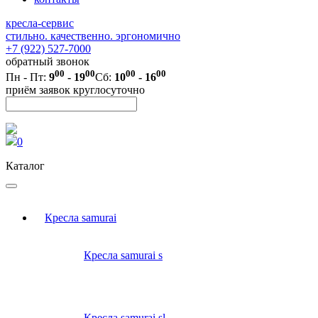
кресла-сервис
стильно. качественно. эргономично
+7 (922) 527-7000
обратный звонок
00
00
00
00
Пн - Пт:
9
- 19
Сб:
10
- 16
приём заявок круглосуточно
0
Каталог
Кресла samurai
Кресла samurai s
Кресла samurai sl