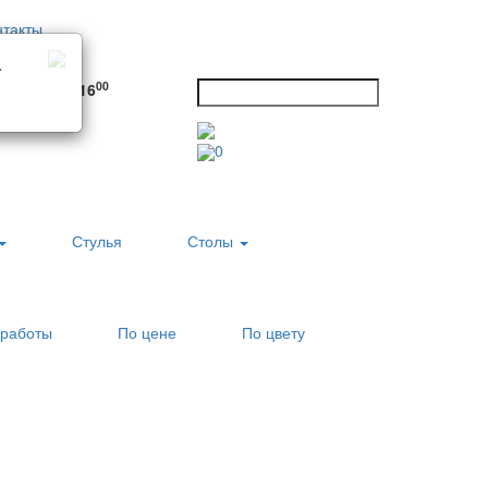
нтакты
а
0
00
00
Сб:
10
- 16
углосуточно
0
Стулья
Столы
работы
По цене
По цвету