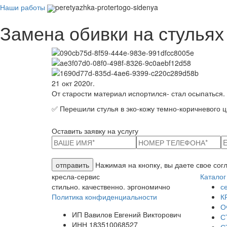
Наши работы
peretyazhka-protertogo-sidenya
Замена обивки на стульях
21 окт 2020г.
От старости материал испортился- стал осыпаться.
✅ Перешили стулья в эко-кожу темно-коричневого ц
Оставить заявку на услугу
отправить
Нажимая на кнопку, вы даете свое со
кресла-сервис
Каталог
стильно. качественно. эргономично
с
Политика конфиденциальности
К
О
ИП Вавилов Евгений Викторович
С
ИНН 183510068527
С