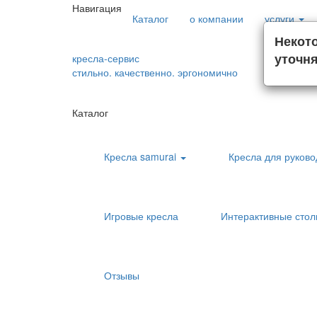
Навигация
Каталог
о компании
услуги
Некот
уточня
кресла-сервис
+7 (922
стильно. качественно. эргономично
обратны
Каталог
Кресла samurai
Кресла для руков
Игровые кресла
Интерактивные сто
Отзывы