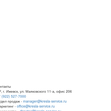
онтакты
, г. Ижевск, ул. Маяковского 11-а, офис 206
 (922) 527-7000
тдел продаж -
manager@kresla-service.ru
аркетинг -
office@kresla-service.ru
уководство -
director@kresla-service.ru