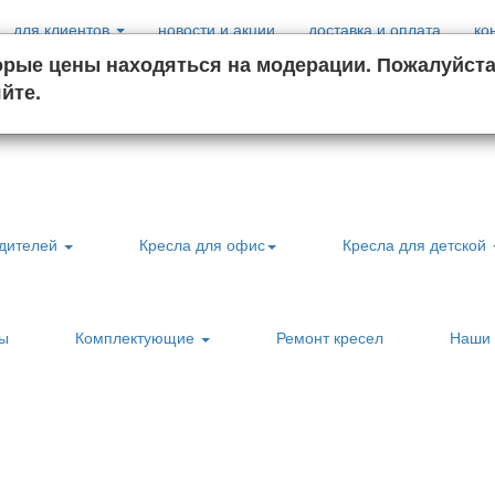
для клиентов
новости и акции
доставка и оплата
ко
орые цены находяться на модерации. Пожалуйст
йте.
00
0
) 527-7000
Пн - Пт:
9
- 19
й звонок
приём заявок кр
одителей
Кресла для офис
Кресла для детской
лы
Комплектующие
Ремонт кресел
Наши 