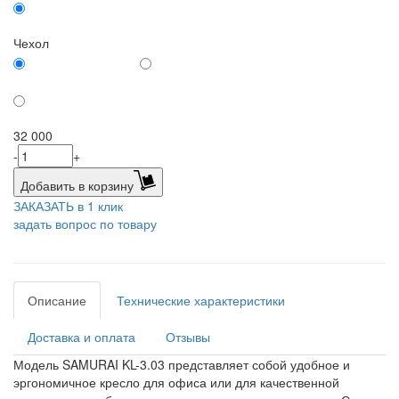
Хром
Чехол
Без чехла для сиденья
Коврик-чехол CSm-10 “Мягкий” (10 мм)
Коврик-чехол CSm-25 “Особо мягкий” (25 мм)
32 000
-
+
Добавить в корзину
ЗАКАЗАТЬ в 1 клик
задать вопрос по товару
Описание
Технические характеристики
Доставка и оплата
Отзывы
Модель SAMURAI KL-3.03 представляет собой удобное и
эргономичное кресло для офиса или для качественной