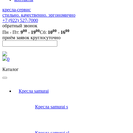
кресла-сервис
стильно. качественно. эргономично
+7 (922) 527-7000
обратный звонок
00
00
00
00
Пн - Пт:
9
- 19
Сб:
10
- 16
приём заявок круглосуточно
0
Каталог
Кресла samurai
Кресла samurai s
Кресла samurai sl