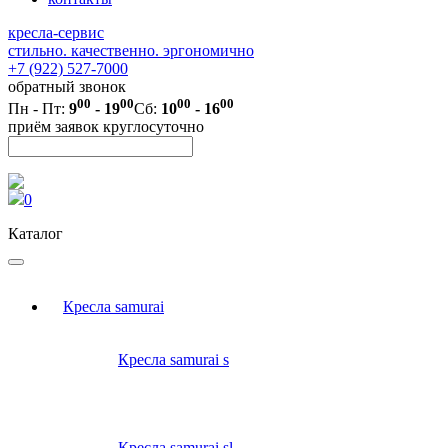
кресла-сервис
стильно. качественно. эргономично
+7 (922) 527-7000
обратный звонок
00
00
00
00
Пн - Пт:
9
- 19
Сб:
10
- 16
приём заявок круглосуточно
0
Каталог
Кресла samurai
Кресла samurai s
Кресла samurai sl