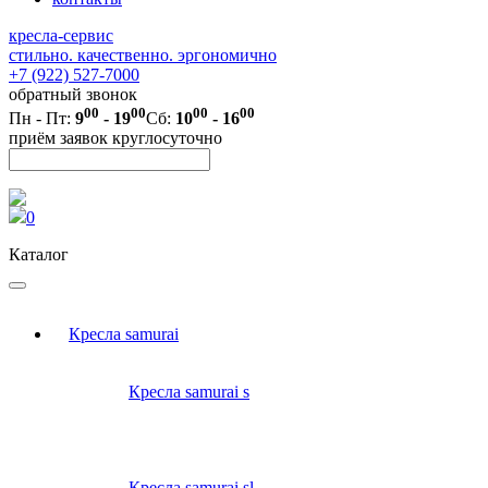
кресла-сервис
стильно. качественно. эргономично
+7 (922) 527-7000
обратный звонок
00
00
00
00
Пн - Пт:
9
- 19
Сб:
10
- 16
приём заявок круглосуточно
0
Каталог
Кресла samurai
Кресла samurai s
Кресла samurai sl