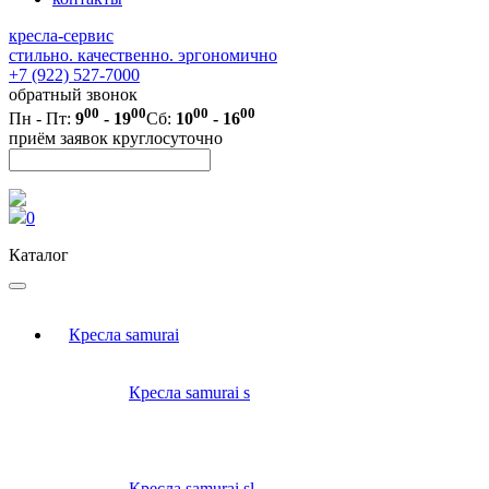
кресла-сервис
стильно. качественно. эргономично
+7 (922) 527-7000
обратный звонок
00
00
00
00
Пн - Пт:
9
- 19
Сб:
10
- 16
приём заявок круглосуточно
0
Каталог
Кресла samurai
Кресла samurai s
Кресла samurai sl