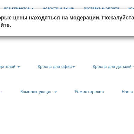
для клиентов
новости и акции
доставка и оплата
ко
орые цены находяться на модерации. Пожалуйст
йте.
00
0
) 527-7000
Пн - Пт:
9
- 19
й звонок
приём заявок кр
одителей
Кресла для офис
Кресла для детской
лы
Комплектующие
Ремонт кресел
Наши 