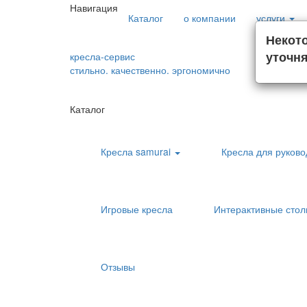
Навигация
Каталог
о компании
услуги
Некот
уточня
кресла-сервис
+7 (922
стильно. качественно. эргономично
обратны
Каталог
Кресла samurai
Кресла для руков
Игровые кресла
Интерактивные сто
Отзывы