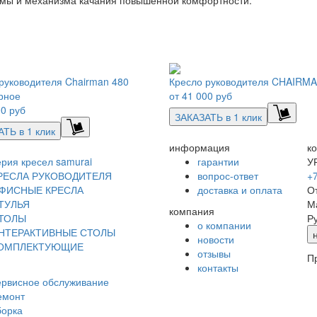
руководителя Chairman 480
Кресло руководителя CHAIRMA
рное
от
41 000 руб
0 руб
ЗАКАЗАТЬ в 1 клик
ТЬ в 1 клик
информация
к
ерия кресел samurai
гарантии
УР
РЕСЛА РУКОВОДИТЕЛЯ
вопрос-ответ
+7
ФИСНЫЕ КРЕСЛА
доставка и оплата
О
ТУЛЬЯ
М
компания
ТОЛЫ
Р
о компании
НТЕРАКТИВНЫЕ СТОЛЫ
новости
ОМПЛЕКТУЮЩИЕ
отзывы
П
контакты
ервисное обслуживание
емонт
борка