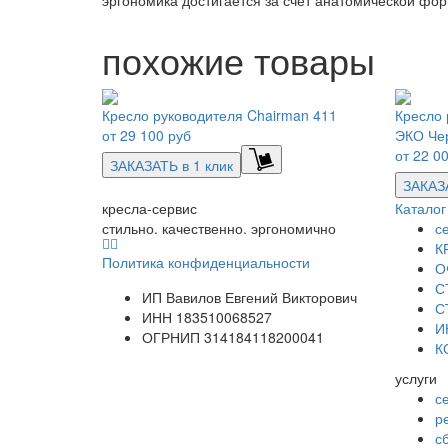
похожие товары
Кресло руководителя Chairman 411
Кресло 
от
29 100 руб
ЭКО Че
от
22 00
ЗАКАЗАТЬ в 1 клик
ЗАКАЗА
кресла-сервис
Каталог
стильно. качественно. эргономично
с
К
Политика конфиденциальности
О
С
ИП Вавилов Евгений Викторович
С
ИНН 183510068527
И
ОГРНИП 314184118200041
К
услуги
с
р
с