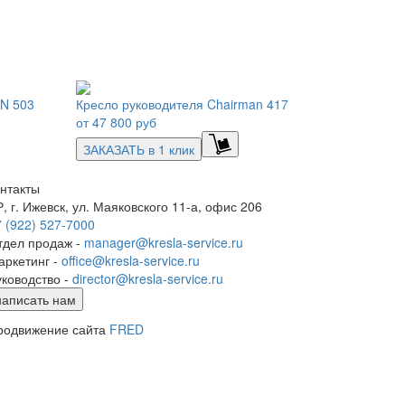
N 503
Кресло руководителя Chairman 417
от
47 800 руб
ЗАКАЗАТЬ в 1 клик
онтакты
, г. Ижевск, ул. Маяковского 11-а, офис 206
 (922) 527-7000
тдел продаж -
manager@kresla-service.ru
аркетинг -
office@kresla-service.ru
уководство -
director@kresla-service.ru
написать нам
родвижение сайта
FRED