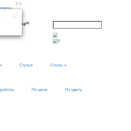
нтакты
а
0
00
00
Сб:
10
- 16
углосуточно
0
Стулья
Столы
работы
По цене
По цвету